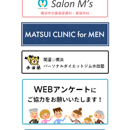
中波
紫外
夏
ワキ
線療
に
汗・
AG
女性
法
多
ワキ
A
の抜
（エ
小
い
多汗
（男
け
キシ
児
小
症
性型
毛・
プレ
科
児
（保
脱毛
薄毛
ック
の
険診
症）
ス3
病
療）
0
気
8）