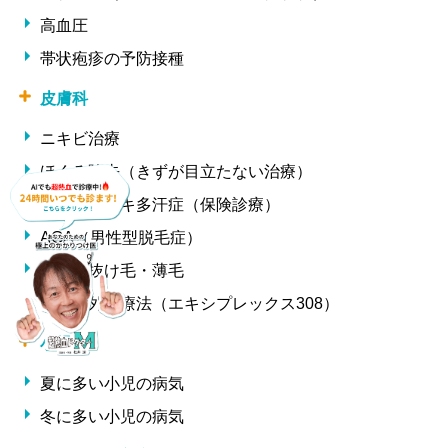
高血圧
帯状疱疹の予防接種
皮膚科
ニキビ治療
ほくろ除去（きずが目立たない治療）
ワキ汗・ワキ多汗症（保険診療）
AGA（男性型脱毛症）
女性の抜け毛・薄毛
中波紫外線療法（エキシプレックス308）
小児科
夏に多い小児の病気
冬に多い小児の病気