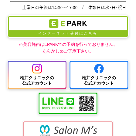
インターネット受付はこちら
※美容施術はEPARKでの予約を行っておりません。
あらかじめご了承下さい。
松井クリニックの
松井クリニックの
公式アカウント
公式アカウント
中波
紫外
夏
ワキ
線療
に
汗・
AG
女性
法
多
ワキ
A
の抜
（エ
小
い
多汗
（男
け
キシ
児
小
症
性型
毛・
プレ
科
児