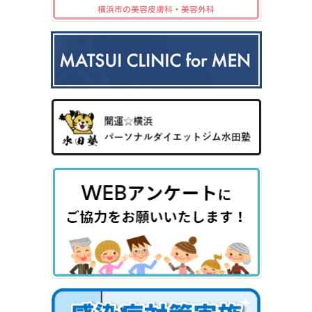
（保
脱毛
薄毛
ック
の
険診
症）
ス3
病
療）
0
気
8）