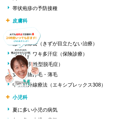
帯状疱疹の予防接種
皮膚科
ニキビ治療
ほくろ除去（きずが目立たない治療）
ワキ汗・ワキ多汗症（保険診療）
AGA（男性型脱毛症）
女性の抜け毛・薄毛
中波紫外線療法（エキシプレックス308）
小児科
夏に多い小児の病気
冬に多い小児の病気
形成外科・美容外科