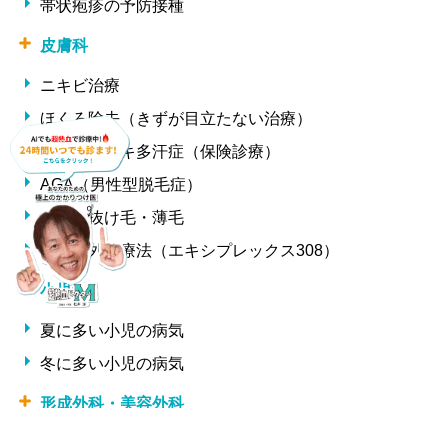
帯状疱疹の予防接種
皮膚科
ニキビ治療
ほくろ除去（きずが目立たない治療）
ワキ汗・ワキ多汗症（保険診療）
AGA（男性型脱毛症）
女性の抜け毛・薄毛
中波紫外線療法（エキシプレックス308）
小児科
夏に多い小児の病気
冬に多い小児の病気
形成外科・美容外科
しわ