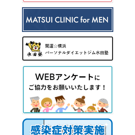
中波
紫外
夏
ワキ
線療
に
汗・
AG
女性
法
多
ワキ
A
の抜
（エ
小
い
多汗
（男
け
キシ
児
小
症
性型
毛・
プレ
科
児
（保
脱毛
薄毛
ック
の
険診
症）
ス3
病
療）
0
気
8）