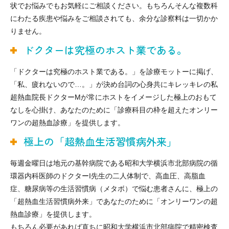
状でお悩みでもお気軽にご相談ください。もちろんそんな複数科
にわたる疾患や悩みをご相談されても、余分な診察料は一切かか
りません。
ドクターは究極のホスト業である。
「ドクターは究極のホスト業である。」を診療モットーに掲げ、
「私、疲れないので…。」が決め台詞の心身共にキレッキレの私
超熱血院長ドクターMが常にホストをイメージした極上のおもて
なしを心掛け、あなたのために「診療科目の枠を超えたオンリー
ワンの超熱血診療」を提供します。
極上の「超熱血生活習慣病外来」
毎週金曜日は地元の基幹病院である昭和大学横浜市北部病院の循
環器内科医師のドクターI先生の二人体制で、高血圧、高脂血
症、糖尿病等の生活習慣病（メタボ）で悩む患者さんに、極上の
「超熱血生活習慣病外来」であなたのために「オンリーワンの超
熱血診療」を提供します。
もちろん必要があれば直ちに昭和大学横浜市北部病院で精密検査