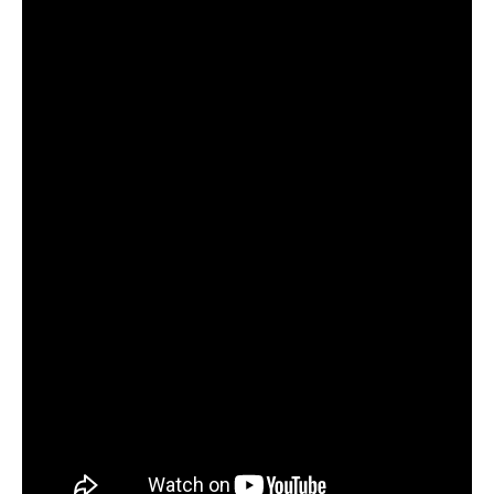
中波
紫外
夏
ワキ
線療
に
汗・
AG
女性
法
多
ワキ
A
の抜
（エ
小
い
多汗
（男
け
キシ
児
小
症
性型
毛・
プレ
科
児
（保
脱毛
薄毛
ック
の
険診
症）