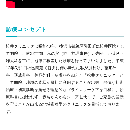
ス3
病
療）
0
気
8）
診療コンセプト
松井クリニックは昭和43年、横浜市都筑区勝田町に松井医院とし
て開院し、約32年間、私の父（故 前理事長）が内科・小児科・
婦人科を主に、地域に根差した診療を行ってまいりました。平成
12年5月1日の医院建て替えに伴い新たに私が加わり、整形外
科・形成外科・美容外科・皮膚科を加えた「松井クリニック」と
して開院。地域の皆様が最初に利用することが出来、的確な初期
治療・初期診断を施せる理想的なプライマリーケアを目標に、診
療科目に捉われず、赤ちゃんからシニア世代まで、ご家族の健康
を守ることが出来る地域密着型のクリニックを目指しておりま
す。