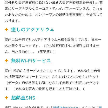
容外科や美容皮膚科に負けない最新の美容医療機器を完備し、非
常にリーズナブルなローコストでハイパフォーマンスの、これま
たあなたのために「オンリーワンの超熱血美容施術」を提供して
おります。
癒しのアクアリウム
院内には全部で7つのアクアリウム水槽を設置しており、日本一
の水景クリニックです。（でも診察料以外に入場料は取りませ
ん。当たり前か!…。（笑笑笑））
無料Wi-Fiサービス
院内ではWi-Fiサービスをおこなっております。それゆえご自分
の携帯電話やスマートフォン、さらにはパソコンからパケット
（データ）通信料等をお気になさらず無料でご利用いただけま
す。（それゆえ院内で映画を観ることも可能です。）
超熱血SNS
当院ではや「超熱血LINE」や「
超熱血Instagram
」さらには「
超