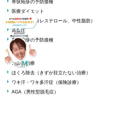
帯状疱疹の予防接種
医療ダイエット
高脂血症（コレステロール、中性脂肪）
高血圧
帯状疱疹の予防接種
皮膚科
ニキビ治療
ほくろ除去（きずが目立たない治療）
ワキ汗・ワキ多汗症（保険診療）
AGA（男性型脱毛症）
女性の抜け毛・薄毛
中波紫外線療法（エキシプレックス308）
小児科