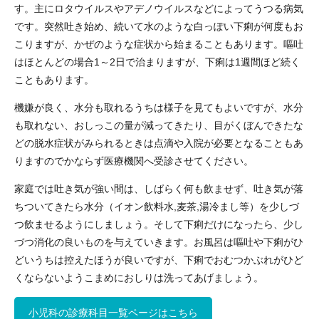
す。主にロタウイルスやアデノウイルスなどによってうつる病気
です。突然吐き始め、続いて水のような白っぽい下痢が何度もお
こりますが、かぜのような症状から始まることもあります。嘔吐
はほとんどの場合1～2日で治まりますが、下痢は1週間ほど続く
こともあります。
機嫌が良く、水分も取れるうちは様子を見てもよいですが、水分
も取れない、おしっこの量が減ってきたり、目がくぼんできたな
どの脱水症状がみられるときは点滴や入院が必要となることもあ
りますのでかならず医療機関へ受診させてください。
家庭では吐き気が強い間は、しばらく何も飲ませず、吐き気が落
ちついてきたら水分（イオン飲料水,麦茶,湯冷まし等）を少しづ
つ飲ませるようにしましょう。そして下痢だけになったら、少し
づつ消化の良いものを与えていきます。お風呂は嘔吐や下痢がひ
どいうちは控えたほうが良いですが、下痢でおむつかぶれがひど
くならないようこまめにおしりは洗ってあげましょう。
小児科の診療科目一覧ページはこちら