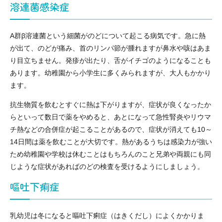
溶連菌感染症
A群β溶連菌という細菌がのどについて起こる病気です。急に熱
が出て、のどが痛み、首のリンパ節が腫れますが鼻水や咳はあま
り目立ちません。発疹が出たり、舌がイチゴのようになることも
あります。幼稚園から小学生に多くみられますが、大人もかかり
ます。
抗生物質を飲むとすぐに熱は下がりますが、症状が良くなったか
らといって数日で薬をやめると、あとになって急性腎炎やリウマ
チ熱などの合併症が起こることがあるので、症状が消えても10～
14日間は薬を飲むことが大切です。熱があるうちは感染力が強い
ため幼稚園や学校は休むことはもちろんのこと兄弟や両親にも同
じような症状があればのどの検査を受けるようにしましょう。
嘔吐下痢症
乳幼児は冬になると嘔吐下痢症（はきくだし）によくかかりま