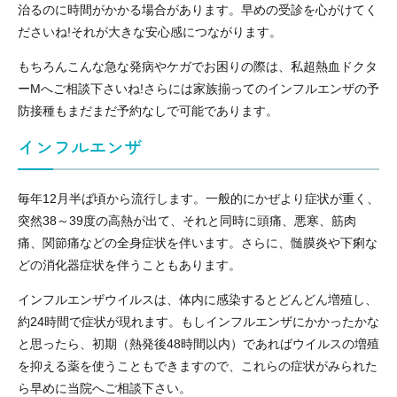
治るのに時間がかかる場合があります。早めの受診を心がけてく
ださいね!それが大きな安心感につながります。
もちろんこんな急な発病やケガでお困りの際は、私超熱血ドクタ
ーMへご相談下さいね!さらには家族揃ってのインフルエンザの予
防接種もまだまだ予約なしで可能であります。
インフルエンザ
毎年12月半ば頃から流行します。一般的にかぜより症状が重く、
突然38～39度の高熱が出て、それと同時に頭痛、悪寒、筋肉
痛、関節痛などの全身症状を伴います。さらに、髄膜炎や下痢な
どの消化器症状を伴うこともあります。
インフルエンザウイルスは、体内に感染するとどんどん増殖し、
約24時間で症状が現れます。もしインフルエンザにかかったかな
と思ったら、初期（熱発後48時間以内）であればウイルスの増殖
を抑える薬を使うこともできますので、これらの症状がみられた
ら早めに当院へご相談下さい。