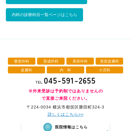
内科の診療科目一覧ページはこちら
中波
紫外
夏
ワキ
線療
に
汗・
AG
女性
法
多
ワキ
A
の抜
（エ
小
い
多汗
（男
け
キシ
児
小
症
性型
毛・
プレ
科
児
（保
脱毛
整形外科
形成外科
美容外科
美容皮膚科
薄毛
ック
の
険診
症）
ス3
病
皮膚科
内 科
小児科
療）
0
気
045-591-2655
8）
TEL.
※外来受診は予約制ではありませんの
で直接ご来院ください。
〒224-0034 横浜市都筑区勝田町324-3
詳しくはこちら>>
医院情報はこちら