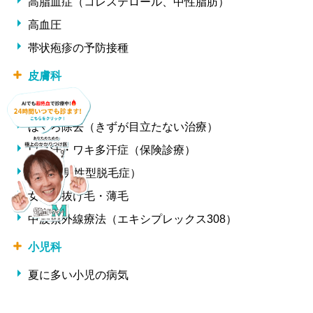
高脂血症（コレステロール、中性脂肪）
高血圧
帯状疱疹の予防接種
皮膚科
ニキビ治療
ほくろ除去（きずが目立たない治療）
ワキ汗・ワキ多汗症（保険診療）
AGA（男性型脱毛症）
女性の抜け毛・薄毛
中波紫外線療法（エキシプレックス308）
小児科
夏に多い小児の病気
冬に多い小児の病気