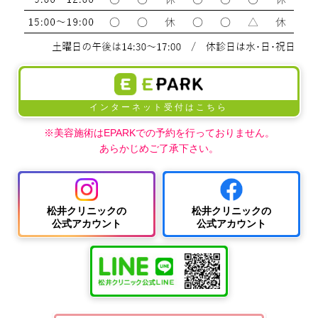
インターネット受付はこちら
※美容施術はEPARKでの予約を行っておりません。
あらかじめご了承下さい。
松井クリニックの
松井クリニックの
公式アカウント
公式アカウント
中波
紫外
夏
ワキ
線療
に
汗・
AG
女性
法
多
ワキ
A
の抜
（エ
小
い
多汗
（男
け
キシ
児
小