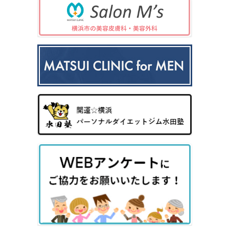
症
性型
毛・
プレ
科
児
（保
脱毛
薄毛
ック
の
険診
症）
ス3
病
療）
0
気
8）