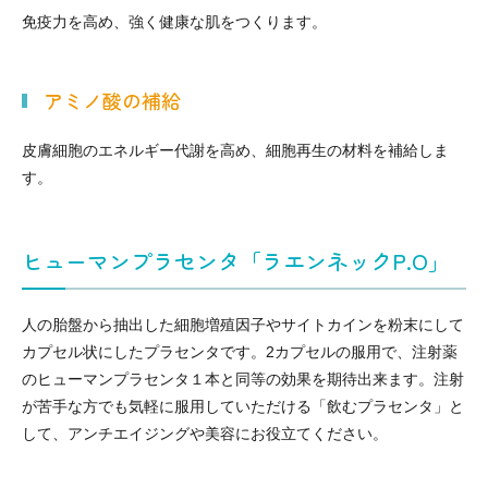
紫外
夏
ワキ
免疫力を高め、強く健康な肌をつくります。
線療
に
汗・
AG
女性
法
多
ワキ
A
の抜
（エ
小
い
多汗
（男
け
キシ
児
小
アミノ酸の補給
症
性型
毛・
プレ
科
児
（保
脱毛
薄毛
ック
の
険診
症）
ス3
病
皮膚細胞のエネルギー代謝を高め、細胞再生の材料を補給しま
療）
0
気
す。
8）
ヒューマンプラセンタ「ラエンネックP.O」
人の胎盤から抽出した細胞増殖因子やサイトカインを粉末にして
カプセル状にしたプラセンタです。2カプセルの服用で、注射薬
のヒューマンプラセンタ１本と同等の効果を期待出来ます。注射
が苦手な方でも気軽に服用していただける「飲むプラセンタ」と
して、アンチエイジングや美容にお役立てください。