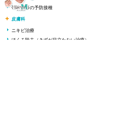
帯状疱疹の予防接種
皮膚科
ニキビ治療
ほくろ除去（きずが目立たない治療）
ワキ汗・ワキ多汗症（保険診療）
AGA（男性型脱毛症）
女性の抜け毛・薄毛
中波紫外線療法（エキシプレックス308）
小児科
夏に多い小児の病気
冬に多い小児の病気
形成外科・美容外科