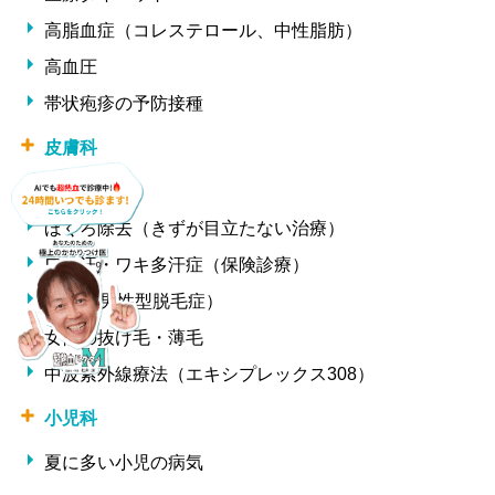
高脂血症（コレステロール、中性脂肪）
高血圧
帯状疱疹の予防接種
皮膚科
ニキビ治療
ほくろ除去（きずが目立たない治療）
ワキ汗・ワキ多汗症（保険診療）
AGA（男性型脱毛症）
女性の抜け毛・薄毛
中波紫外線療法（エキシプレックス308）
小児科
夏に多い小児の病気