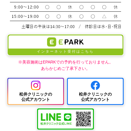
インターネット受付はこちら
※美容施術はEPARKでの予約を行っておりません。
あらかじめご了承下さい。
松井クリニックの
松井クリニックの
公式アカウント
公式アカウント
中波
紫外
夏
ワキ
線療
に
汗・
AG
女性
法
多
ワキ
A
の抜
（エ
小
い
多汗
（男