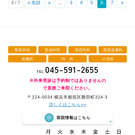
6 / 7
« 先頭
«
...
3
4
5
6
7
»
整形外科
形成外科
美容外科
美容皮膚科
皮膚科
内 科
小児科
045-591-2655
TEL.
※外来受診は予約制ではありませんの
で直接ご来院ください。
〒224-0034 横浜市都筑区勝田町324-3
詳しくはこちら>>
医院情報はこちら