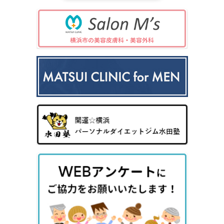
け
キシ
児
小
症
性型
毛・
プレ
科
児
（保
脱毛
薄毛
ック
の
険診
症）
ス3
病
療）
0
気
8）