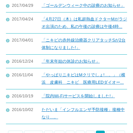
2017/04/29
「ゴールデンウィーク中の診療のお知らせ」
2017/04/24
「4月27日（木）は私超熱血ドクターMがラジ
オ出演のため、私の午後の診療は午後4時...
2017/04/01
「ニキビの赤外線治療器クリアタッチSが2台
体制になりました!」
2016/12/24
「年末年始の休診のお知らせ」
2016/11/04
「やっぱりニキビはMクリでしょ!…。」（横
浜 皮膚科 ニキビ 医療用LEDダイオー...
2016/10/19
「院内Wi-Fiサービスを開始しました!」
2016/10/02
ただいま「インフルエンザ予防接種」接種中
なり…。