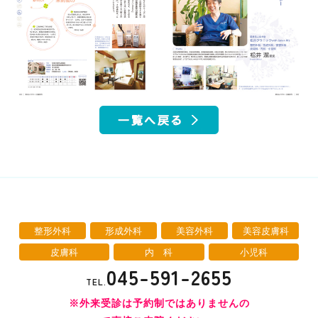
整形外科
形成外科
美容外科
美容皮膚科
皮膚科
内 科
小児科
045-591-2655
TEL.
※外来受診は予約制ではありませんの