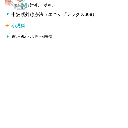
女性の抜け毛・薄毛
中波紫外線療法（エキシプレックス308）
小児科
夏に多い小児の病気
冬に多い小児の病気
形成外科・美容外科
しわ
整形外科
交通事故治療
腰痛・椎間板ヘルニア・ギックリ腰
サプリメント一覧