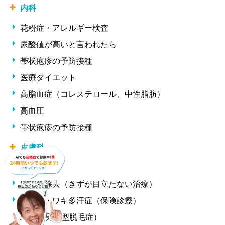
内科
花粉症・アレルギー検査
尿酸値が高いと言われたら
帯状疱疹の予防接種
医療ダイエット
高脂血症（コレステロール、中性脂肪）
高血圧
帯状疱疹の予防接種
皮膚科
ニキビ治療
ほくろ除去（きずが目立たない治療）
ワキ汗・ワキ多汗症（保険診療）
AGA（男性型脱毛症）