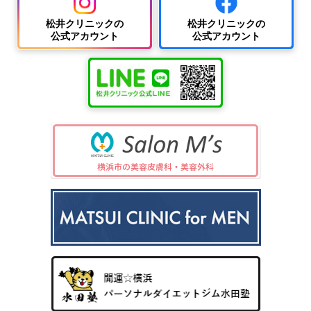
紫外
夏
ワキ
線療
に
汗・
AG
松井クリニックの
松井クリニックの
女性
法
多
ワキ
A
公式アカウント
公式アカウント
の抜
（エ
小
い
多汗
（男
け
キシ
児
小
症
性型
毛・
プレ
科
児
（保
脱毛
薄毛
ック
の
険診
症）
ス3
病
療）
0
気
8）