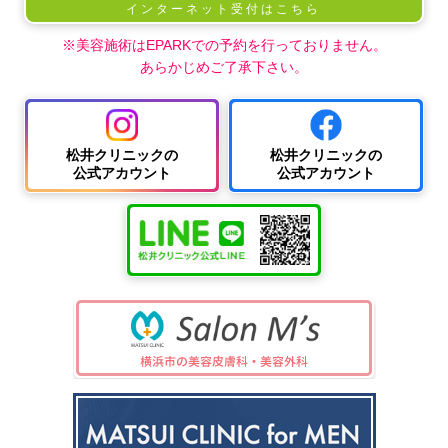
インターネット受付はこちら
※美容施術はEPARKでの予約を行っておりません。
あらかじめご了承下さい。
松井クリニックの
松井クリニックの
公式アカウント
公式アカウント
中波
紫外
夏
ワキ
線療
に
汗・
AG
女性
法
多
ワキ
A
の抜
（エ
小
い
多汗
（男
け
キシ
児
小
症
性型
毛・
プレ
科
児
（保
脱毛
薄毛
ック
の
険診
症）
ス3
病
療）