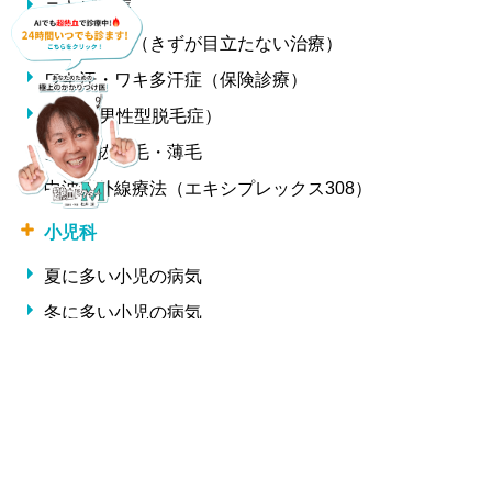
ニキビ治療
ほくろ除去（きずが目立たない治療）
ワキ汗・ワキ多汗症（保険診療）
AGA（男性型脱毛症）
女性の抜け毛・薄毛
中波紫外線療法（エキシプレックス308）
小児科
夏に多い小児の病気
冬に多い小児の病気
形成外科・美容外科
しわ
整形外科
交通事故治療