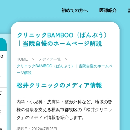
初めての方へ
医師紹介
クリニックBAMBOO（ばんぶう）
｜当院自慢のホームページ解説
ＯＯ
HOME
>
メディア一覧
>
クリニックBAMBOO（ばんぶう）｜当院自慢のホームペ
ージ解説
て、
。
松井クリニックのメディア情報
て
内科・小児科・皮膚科・整形外科など、地域の皆
様の健康を支える横浜市都筑区の「松井クリニッ
て
ク」のメディア情報を紹介します。
掲載日：2012年7月25日
掲