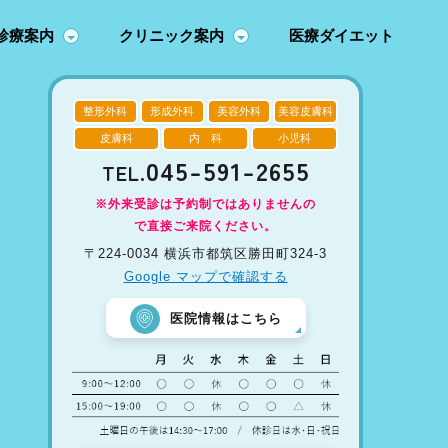
診療案内
クリニック案内
医療ダイエット
整形外科
形成外科
美容外科
美容皮膚科
皮膚科
内 科
小児科
045-591-2655
TEL.
※外来受診は予約制ではありませんの
で直接ご来院ください。
〒224-0034 横浜市都筑区勝田町324-3
Google マップで確認する
医院情報はこちら