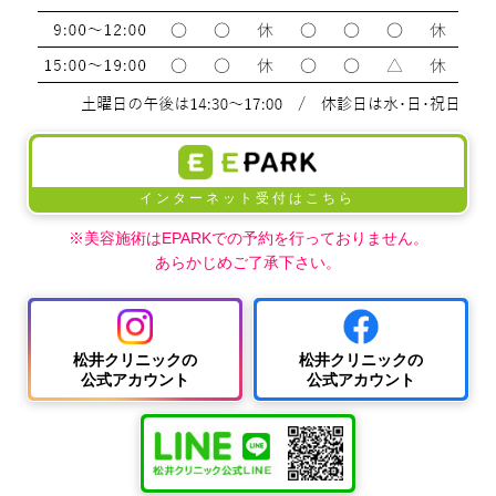
インターネット受付はこちら
※美容施術はEPARKでの予約を行っておりません。
あらかじめご了承下さい。
松井クリニックの
松井クリニックの
公式アカウント
公式アカウント
中波
紫外
夏
ワキ
線療
に
汗・
AG
女性
法
多
ワキ
A
の抜
（エ
小
い
多汗
（男