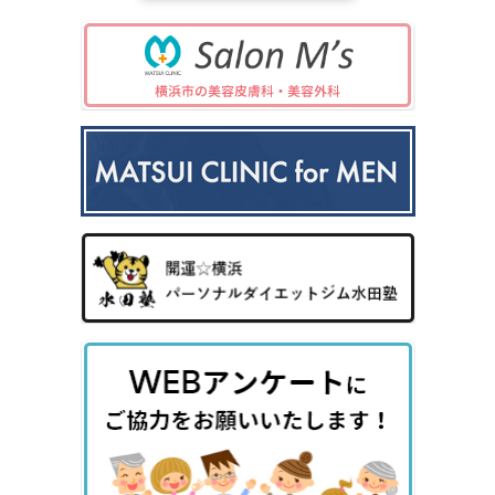
け
キシ
児
小
症
性型
毛・
プレ
科
児
（保
脱毛
薄毛
ック
の
険診
症）
ス3
病
療）
0
気
8）