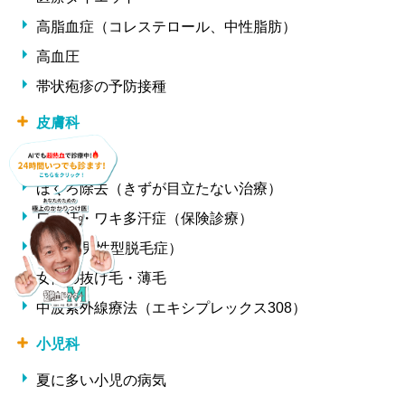
高脂血症（コレステロール、中性脂肪）
高血圧
帯状疱疹の予防接種
皮膚科
ニキビ治療
ほくろ除去（きずが目立たない治療）
ワキ汗・ワキ多汗症（保険診療）
AGA（男性型脱毛症）
女性の抜け毛・薄毛
中波紫外線療法（エキシプレックス308）
小児科
夏に多い小児の病気