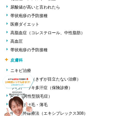
尿酸値が高いと言われたら
帯状疱疹の予防接種
医療ダイエット
高脂血症（コレステロール、中性脂肪）
高血圧
帯状疱疹の予防接種
皮膚科
ニキビ治療
ほくろ除去（きずが目立たない治療）
ワキ汗・ワキ多汗症（保険診療）
AGA（男性型脱毛症）
女性の抜け毛・薄毛
中波紫外線療法（エキシプレックス308）