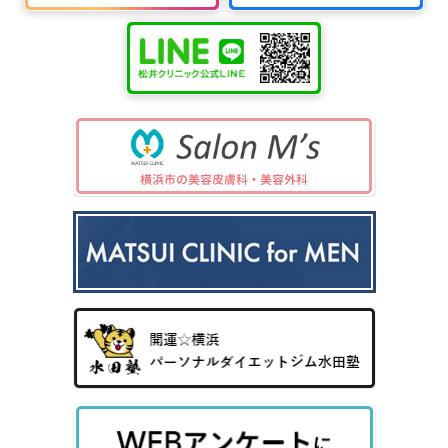
中波
紫外
夏
ワキ
線療
に
汗・
AG
女性
法
多
ワキ
A
の抜
（エ
小
い
多汗
（男
け
キシ
児
小
症
性型
毛・
プレ
科
児
（保
脱毛
薄毛
ック
の
険診
症）
ス3
病
療）
0
気
8）