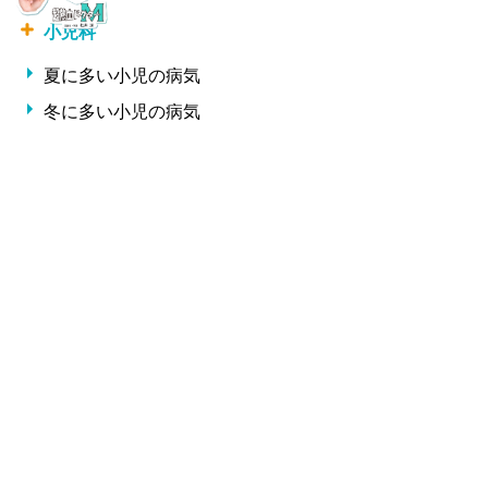
小児科
夏に多い小児の病気
冬に多い小児の病気
形成外科・美容外科
しわ
整形外科
交通事故治療
腰痛・椎間板ヘルニア・ギックリ腰
サプリメント一覧
Copyright 松井クリニック All Rights Reserved.