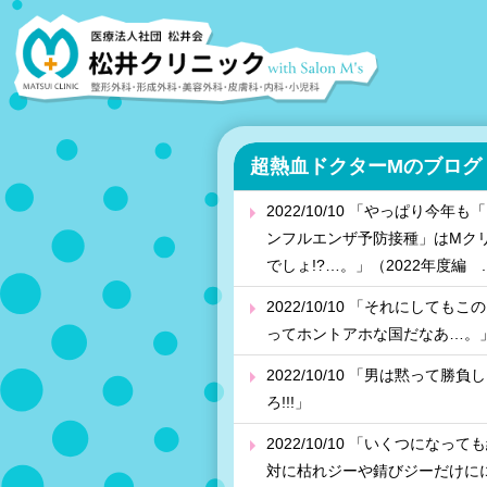
超熱血ドクターMのブログ
2022/10/10 「やっぱり今年も
ンフルエンザ予防接種」はMク
でしょ!?…。」（2022年度編 ..
2022/10/10 「それにしてもこ
ってホントアホな国だなあ…。
2022/10/10 「男は黙って勝負し
ろ!!!」
2022/10/10 「いくつになって
対に枯れジーや錆びジーだけに