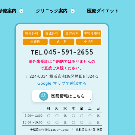
診療案内
クリニック案内
医療ダイエット
整形外科
形成外科
美容外科
美容皮膚科
皮膚科
内 科
小児科
045-591-2655
TEL.
※外来受診は予約制ではありませんの
で直接ご来院ください。
〒224-0034 横浜市都筑区勝田町324-3
Google マップで確認する
医院情報はこちら