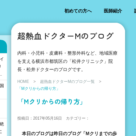
初めての方へ
医師紹介
超熱血ドクターMのブログ
内科・小児科・皮膚科・整形外科など、地域医療
「イ
を支える横浜市都筑区の「松井クリニック」院
リ
長・松井ドクターのブログです。
.
HOME
>
超熱血ドクターMのブログ一覧
>
の国
「Mクリからの帰り方」
」
「Mクリからの帰り方」
投稿日：2017年05月16日 カテゴリー：
も絶
に
本日のブログは昨日のブログ「Mクリまでの歩