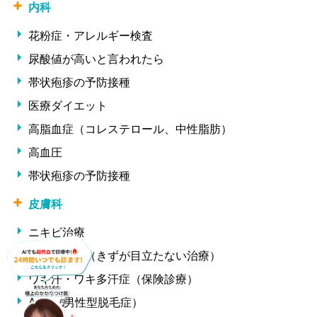
内科
花粉症・アレルギー検査
尿酸値が高いと言われたら
帯状疱疹の予防接種
医療ダイエット
高脂血症（コレステロール、中性脂肪）
高血圧
帯状疱疹の予防接種
皮膚科
ニキビ治療
ほくろ除去（きずが目立たない治療）
ワキ汗・ワキ多汗症（保険診療）
AGA（男性型脱毛症）