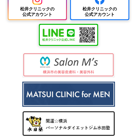
松井クリニックの
松井クリニックの
公式アカウント
公式アカウント
中波
紫外
夏
ワキ
線療
に
汗・
AG
女性
法
多
ワキ
A
の抜
（エ
小
い
多汗
（男
け
キシ
児
小
症
性型
毛・
プレ
科
児
（保
脱毛
薄毛
ック
の
険診
症）
ス3
病
療）
0
気
8）