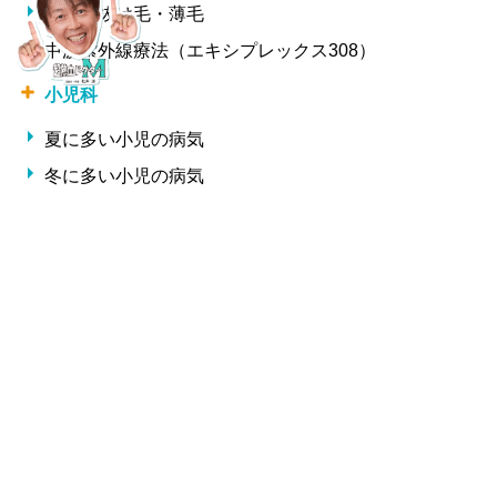
女性の抜け毛・薄毛
中波紫外線療法（エキシプレックス308）
小児科
夏に多い小児の病気
冬に多い小児の病気
形成外科・美容外科
しわ
整形外科
交通事故治療
腰痛・椎間板ヘルニア・ギックリ腰
サプリメント一覧