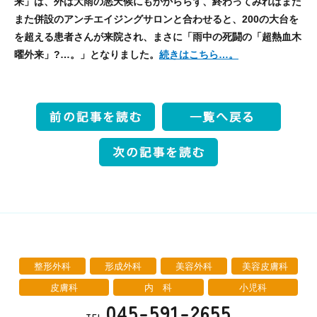
来」は、外は大雨の悪天候にもかかららず、終わってみればまた
また併設のアンチエイジングサロンと合わせると、200の大台を
を超える患者さんが来院され、まさに「雨中の死闘の「超熱血木
曜外来」?…。」となりました。
続きはこちら…。
整形外科
形成外科
美容外科
美容皮膚科
皮膚科
内 科
小児科
045-591-2655
TEL.