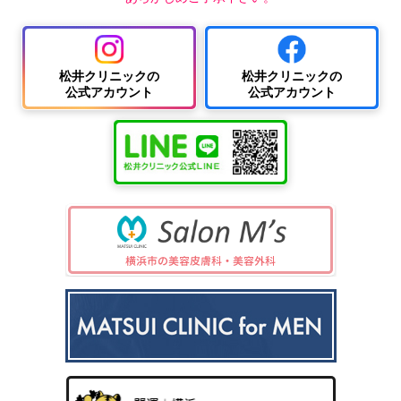
松井クリニックの
松井クリニックの
公式アカウント
公式アカウント
中波
紫外
夏
ワキ
線療
に
汗・
AG
女性
法
多
ワキ
A
の抜
（エ
小
い
多汗
（男
け
キシ
児
小
症
性型
毛・
プレ
科
児
（保
脱毛
薄毛
ック
の
険診
症）
ス3
病
療）
0
気
8）