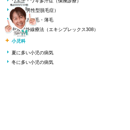
ワキ汗・ワキ多汗症（保険診療）
AGA（男性型脱毛症）
女性の抜け毛・薄毛
中波紫外線療法（エキシプレックス308）
小児科
夏に多い小児の病気
冬に多い小児の病気
形成外科・美容外科
しわ
整形外科
交通事故治療
腰痛・椎間板ヘルニア・ギックリ腰
サプリメント一覧