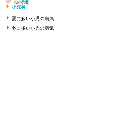
小児科
夏に多い小児の病気
冬に多い小児の病気
形成外科・美容外科
しわ
整形外科
交通事故治療
腰痛・椎間板ヘルニア・ギックリ腰
サプリメント一覧
Copyright 松井クリニック All Rights Reserved.