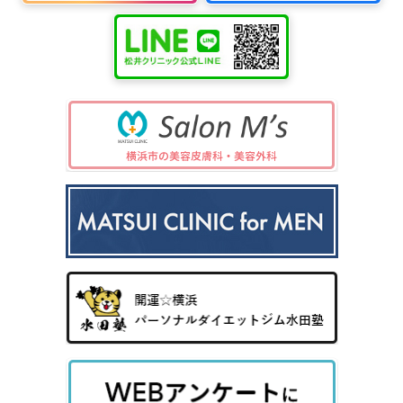
中波
紫外
夏
ワキ
線療
に
汗・
AG
女性
法
多
ワキ
A
の抜
（エ
小
い
多汗
（男
け
キシ
児
小
症
性型
毛・
プレ
科
児
（保
脱毛
薄毛
ック
の
険診
症）
ス3
病
療）
0
気
8）