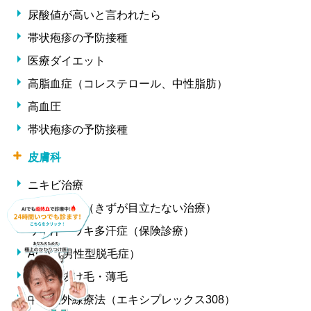
尿酸値が高いと言われたら
帯状疱疹の予防接種
医療ダイエット
高脂血症（コレステロール、中性脂肪）
高血圧
帯状疱疹の予防接種
皮膚科
ニキビ治療
ほくろ除去（きずが目立たない治療）
ワキ汗・ワキ多汗症（保険診療）
AGA（男性型脱毛症）
女性の抜け毛・薄毛
中波紫外線療法（エキシプレックス308）