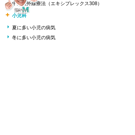
中波紫外線療法（エキシプレックス308）
小児科
夏に多い小児の病気
冬に多い小児の病気
形成外科・美容外科
しわ
整形外科
交通事故治療
腰痛・椎間板ヘルニア・ギックリ腰
サプリメント一覧
Copyright 松井クリニック All Rights Reserved.