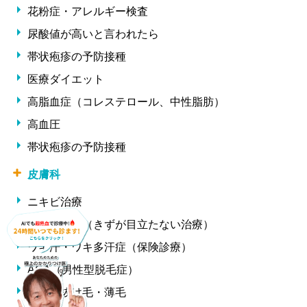
花粉症・アレルギー検査
尿酸値が高いと言われたら
帯状疱疹の予防接種
医療ダイエット
高脂血症（コレステロール、中性脂肪）
高血圧
帯状疱疹の予防接種
皮膚科
ニキビ治療
ほくろ除去（きずが目立たない治療）
ワキ汗・ワキ多汗症（保険診療）
AGA（男性型脱毛症）
女性の抜け毛・薄毛