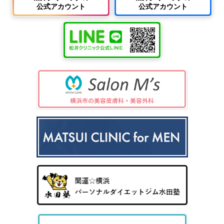
公式アカウント
公式アカウント
中波
紫外
夏
ワキ
線療
に
汗・
AG
女性
法
多
ワキ
A
の抜
（エ
小
い
多汗
（男
け
キシ
児
小
症
性型
毛・
プレ
科
児
（保
脱毛
薄毛
ック
の
険診
症）
ス3
病
療）
0
気
8）