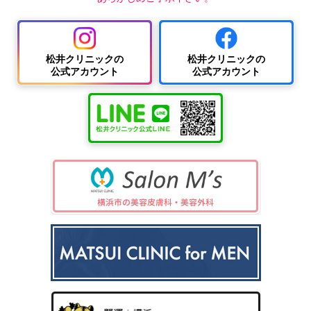
松井クリニックの
松井クリニックの
公式アカウント
公式アカウント
中波
紫外
夏
ワキ
線療
に
汗・
AG
女性
法
多
ワキ
A
の抜
（エ
小
い
多汗
（男
け
キシ
児
小
症
性型
毛・
プレ
科
児
（保
脱毛
薄毛
ック
の
険診
症）
ス3
病
療）
0
気
8）