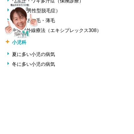
ワキ汗・ワキ多汗症（保険診療）
AGA（男性型脱毛症）
女性の抜け毛・薄毛
中波紫外線療法（エキシプレックス308）
小児科
夏に多い小児の病気
冬に多い小児の病気
形成外科・美容外科
しわ
整形外科
交通事故治療
腰痛・椎間板ヘルニア・ギックリ腰
サプリメント一覧