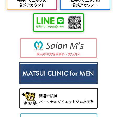
松井クリニックの
松井クリニックの
公式アカウント
公式アカウント
中波
紫外
夏
ワキ
線療
に
汗・
AG
女性
法
多
ワキ
A
の抜
（エ
小
い
多汗
（男
け
キシ
児
小
症
性型
毛・
プレ
科
児
（保
脱毛
薄毛
ック
の
険診
症）
ス3
病
療）
0
気
8）