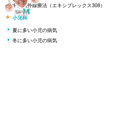
中波紫外線療法（エキシプレックス308）
小児科
夏に多い小児の病気
冬に多い小児の病気
形成外科・美容外科
しわ
整形外科
交通事故治療
腰痛・椎間板ヘルニア・ギックリ腰
サプリメント一覧
Copyright 松井クリニック All Rights Reserved.