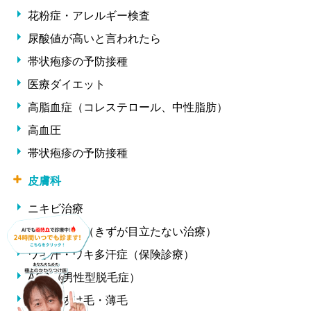
花粉症・アレルギー検査
尿酸値が高いと言われたら
帯状疱疹の予防接種
医療ダイエット
高脂血症（コレステロール、中性脂肪）
高血圧
帯状疱疹の予防接種
皮膚科
ニキビ治療
ほくろ除去（きずが目立たない治療）
ワキ汗・ワキ多汗症（保険診療）
AGA（男性型脱毛症）
女性の抜け毛・薄毛