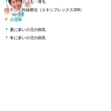
女性の抜け毛・薄毛
中波紫外線療法（エキシプレックス308）
小児科
夏に多い小児の病気
冬に多い小児の病気
形成外科・美容外科
しわ
整形外科
交通事故治療
腰痛・椎間板ヘルニア・ギックリ腰
サプリメント一覧