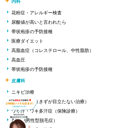
内科
花粉症・アレルギー検査
尿酸値が高いと言われたら
帯状疱疹の予防接種
医療ダイエット
高脂血症（コレステロール、中性脂肪）
高血圧
帯状疱疹の予防接種
皮膚科
ニキビ治療
ほくろ除去（きずが目立たない治療）
ワキ汗・ワキ多汗症（保険診療）
AGA（男性型脱毛症）