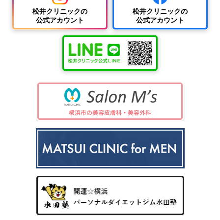
松井クリニックの
松井クリニックの
公式アカウント
公式アカウント
中波
紫外
夏
ワキ
線療
に
汗・
AG
女性
法
多
ワキ
A
の抜
（エ
小
い
多汗
（男
け
キシ
児
小
症
性型
毛・
プレ
科
児
（保
脱毛
薄毛
ック
の
険診
症）
ス3
病
療）
0
気
8）