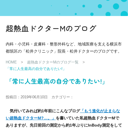
超熱血ドクターMのブログ
内科・小児科・皮膚科・整形外科など、地域医療を支える横浜市
都筑区の「松井クリニック」院長・松井ドクターのブログです。
HOME
>
超熱血ドクターMのブログ一覧
>
「常に人生最高の自分でありたい!」
「常に人生最高の自分でありたい!」
投稿日：2019年06月10日 カテゴリー：
気付いてみれば約
1
年前にこんなブログ
「もう進化が止まらな
い超熱血ドクターM?…
。」
を書いていた私超熱血ドクター
M
で
ありますが、
先日前回の測定から約
1
年ぶりに
InBody
測定をして