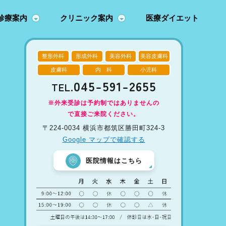
診療案内
クリニック案内
医療ダイエット
整形外科
形成外科
美容外科
美容皮膚科
皮膚科
内 科
小児科
045-591-2655
TEL.
※外来受診は予約制ではありませんの
で直接ご来院ください。
〒224-0034 横浜市都筑区勝田町324-3
Google マップで確認する
医院情報はこちら