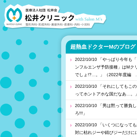
超熱血ドクターMのブログ
2022/10/10 「やっぱり今年も
ンフルエンザ予防接種」はMク
でしょ!?…。」（2022年度編 ..
2022/10/10 「それにしてもこ
ってホントアホな国だなあ…。
2022/10/10 「男は黙って勝負し
ろ!!!」
2022/10/10 「いくつになって
対に枯れジーや錆びジーだけに