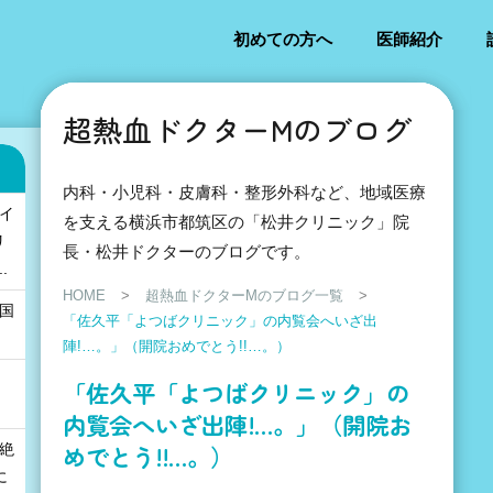
初めての方へ
医師紹介
超熱血ドクターMのブログ
内科・小児科・皮膚科・整形外科など、地域医療
「イ
を支える横浜市都筑区の「松井クリニック」院
リ
長・松井ドクターのブログです。
.
HOME
>
超熱血ドクターMのブログ一覧
>
の国
「佐久平「よつばクリニック」の内覧会へいざ出
」
陣!…。」（開院おめでとう!!…。）
「佐久平「よつばクリニック」の
内覧会へいざ出陣!…。」（開院お
めでとう!!…。）
も絶
に