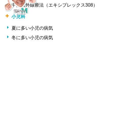
中波紫外線療法（エキシプレックス308）
小児科
夏に多い小児の病気
冬に多い小児の病気
形成外科・美容外科
しわ
整形外科
交通事故治療
腰痛・椎間板ヘルニア・ギックリ腰
サプリメント一覧
Copyright 松井クリニック All Rights Reserved.