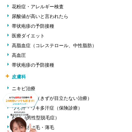
花粉症・アレルギー検査
尿酸値が高いと言われたら
帯状疱疹の予防接種
医療ダイエット
高脂血症（コレステロール、中性脂肪）
高血圧
帯状疱疹の予防接種
皮膚科
ニキビ治療
ほくろ除去（きずが目立たない治療）
ワキ汗・ワキ多汗症（保険診療）
AGA（男性型脱毛症）
女性の抜け毛・薄毛