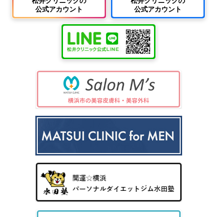
松井クリニックの
松井クリニックの
公式アカウント
公式アカウント
中波
紫外
夏
ワキ
線療
に
汗・
AG
女性
法
多
ワキ
A
の抜
（エ
小
い
多汗
（男
け
キシ
児
小
症
性型
毛・
プレ
科
児
（保
脱毛
薄毛
ック
の
険診
症）
ス3
病
療）
0
気
8）