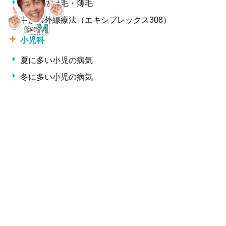
女性の抜け毛・薄毛
中波紫外線療法（エキシプレックス308）
小児科
夏に多い小児の病気
冬に多い小児の病気
形成外科・美容外科
しわ
整形外科
交通事故治療
腰痛・椎間板ヘルニア・ギックリ腰
サプリメント一覧