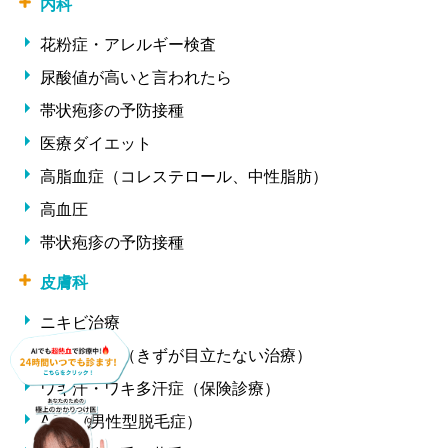
内科
花粉症・アレルギー検査
尿酸値が高いと言われたら
帯状疱疹の予防接種
医療ダイエット
高脂血症（コレステロール、中性脂肪）
高血圧
帯状疱疹の予防接種
皮膚科
ニキビ治療
ほくろ除去（きずが目立たない治療）
ワキ汗・ワキ多汗症（保険診療）
AGA（男性型脱毛症）