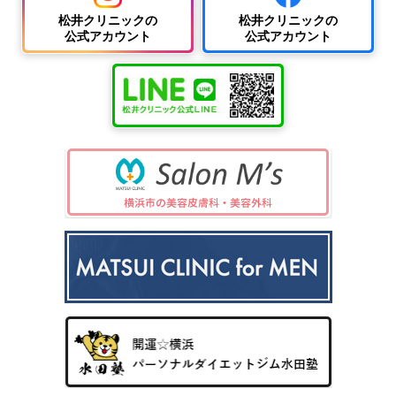
松井クリニックの
松井クリニックの
公式アカウント
公式アカウント
中波
紫外
夏
ワキ
線療
に
汗・
AG
女性
法
多
ワキ
A
の抜
（エ
小
い
多汗
（男
け
キシ
児
小
症
性型
毛・
プレ
科
児
（保
脱毛
薄毛
ック
の
険診
症）
ス3
病
療）
0
気
8）