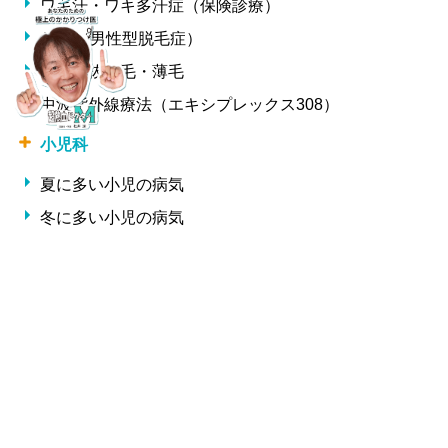
ワキ汗・ワキ多汗症（保険診療）
AGA（男性型脱毛症）
女性の抜け毛・薄毛
中波紫外線療法（エキシプレックス308）
小児科
夏に多い小児の病気
冬に多い小児の病気
形成外科・美容外科
しわ
整形外科
交通事故治療
腰痛・椎間板ヘルニア・ギックリ腰