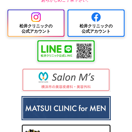
松井クリニックの
松井クリニックの
公式アカウント
公式アカウント
中波
紫外
夏
ワキ
線療
に
汗・
AG
女性
法
多
ワキ
A
の抜
（エ
小
い
多汗
（男
け
キシ
児
小
症
性型
毛・
プレ
科
児
（保
脱毛
薄毛
ック
の
険診
症）
ス3
病
療）
0
気
8）