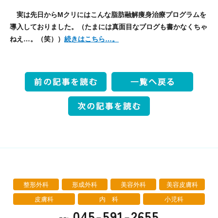
実は先日からMクリにはこんな脂肪融解痩身治療プログラムを
導入しておりました。（たまには真面目なブログも書かなくちゃ
ねえ…。（笑））
続きはこちら…。
整形外科
形成外科
美容外科
美容皮膚科
皮膚科
内 科
小児科
045-591-2655