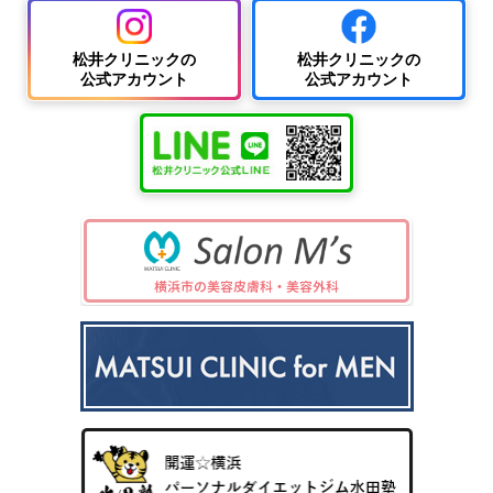
松井クリニックの
松井クリニックの
公式アカウント
公式アカウント
中波
紫外
夏
ワキ
線療
に
汗・
AG
女性
法
多
ワキ
A
の抜
（エ
小
い
多汗
（男
け
キシ
児
小
症
性型
毛・
プレ
科
児
（保
脱毛
薄毛
ック
の
険診
症）
ス3
病
療）
0
気
8）