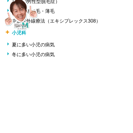
AGA（男性型脱毛症）
女性の抜け毛・薄毛
中波紫外線療法（エキシプレックス308）
小児科
夏に多い小児の病気
冬に多い小児の病気
形成外科・美容外科
しわ
整形外科
交通事故治療
腰痛・椎間板ヘルニア・ギックリ腰
サプリメント一覧