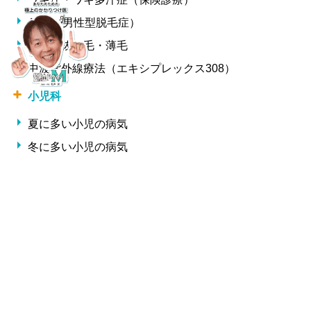
AGA（男性型脱毛症）
女性の抜け毛・薄毛
中波紫外線療法（エキシプレックス308）
小児科
夏に多い小児の病気
冬に多い小児の病気
形成外科・美容外科
しわ
整形外科
交通事故治療
腰痛・椎間板ヘルニア・ギックリ腰
サプリメント一覧