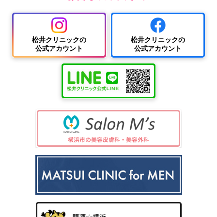
松井クリニックの
松井クリニックの
公式アカウント
公式アカウント
中波
紫外
夏
ワキ
線療
に
汗・
AG
女性
法
多
ワキ
A
の抜
（エ
小
い
多汗
（男
け
キシ
児
小
症
性型
毛・
プレ
科
児
（保
脱毛
薄毛
ック
の
険診
症）
ス3
病
療）
0
気
8）