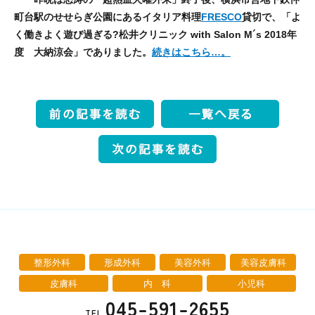
町台駅のせせらぎ公園にあるイタリア料理
FRESCO
貸切で、「よ
く働きよく遊び過ぎる?松井クリニック with Salon M´s 2018年
度 大納涼会」でありました。
続きはこちら…。
整形外科
形成外科
美容外科
美容皮膚科
皮膚科
内 科
小児科
045-591-2655
TEL.