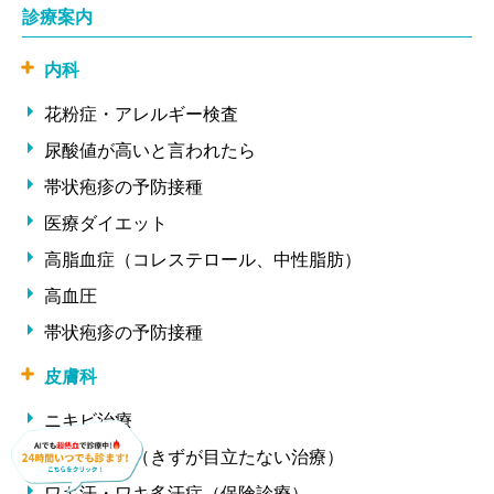
診療案内
内科
花粉症・アレルギー検査
尿酸値が高いと言われたら
帯状疱疹の予防接種
医療ダイエット
高脂血症（コレステロール、中性脂肪）
高血圧
帯状疱疹の予防接種
皮膚科
ニキビ治療
ほくろ除去（きずが目立たない治療）
ワキ汗・ワキ多汗症（保険診療）