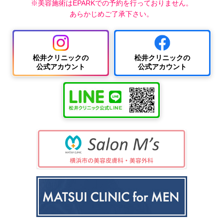
※美容施術はEPARKでの予約を行っておりません。
あらかじめご了承下さい。
松井クリニックの
松井クリニックの
公式アカウント
公式アカウント
中波
紫外
夏
ワキ
線療
に
汗・
AG
女性
法
多
ワキ
A
の抜
（エ
小
い
多汗
（男
け
キシ
児
小
症
性型
毛・
プレ
科
児
（保
脱毛
薄毛
ック
の
険診
症）
ス3
病
療）
0
気