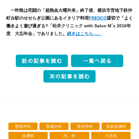
一昨晩は死闘の「超熱血火曜外来」終了後、横浜市営地下鉄仲
町台駅のせせらぎ公園にあるイタリア料理
FRESCO
貸切で「よく
働きよく遊び過ぎ
る?「松井クリニック with Salon M´s 2016年
度 大忘年会」でありました。
続きはこちら…。
整形外科
形成外科
美容外科
美容皮膚科
皮膚科
内 科
小児科