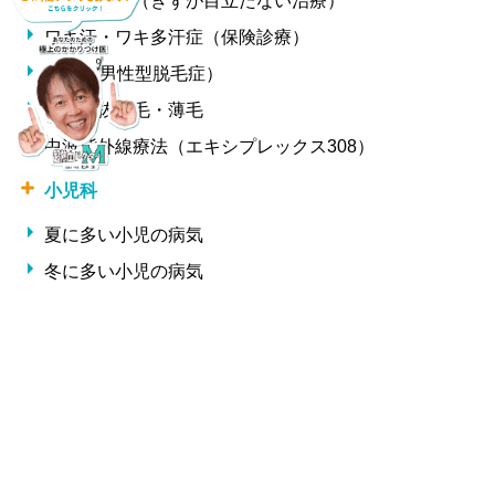
ほくろ除去（きずが目立たない治療）
ワキ汗・ワキ多汗症（保険診療）
AGA（男性型脱毛症）
女性の抜け毛・薄毛
中波紫外線療法（エキシプレックス308）
小児科
夏に多い小児の病気
冬に多い小児の病気
形成外科・美容外科
しわ
整形外科
交通事故治療
腰痛・椎間板ヘルニア・ギックリ腰