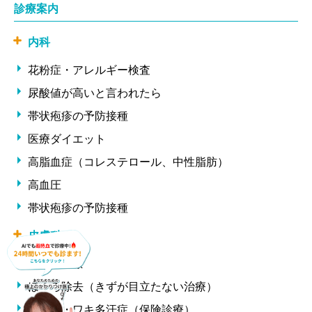
診療案内
内科
花粉症・アレルギー検査
尿酸値が高いと言われたら
帯状疱疹の予防接種
医療ダイエット
高脂血症（コレステロール、中性脂肪）
高血圧
帯状疱疹の予防接種
皮膚科
ニキビ治療
ほくろ除去（きずが目立たない治療）
ワキ汗・ワキ多汗症（保険診療）