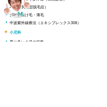
AGA（男性型脱毛症）
女性の抜け毛・薄毛
中波紫外線療法（エキシプレックス308）
小児科
夏に多い小児の病気
冬に多い小児の病気
形成外科・美容外科
しわ
整形外科
交通事故治療
腰痛・椎間板ヘルニア・ギックリ腰
サプリメント一覧