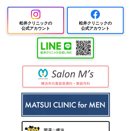
中波
紫外
夏
ワキ
線療
に
汗・
AG
女性
法
多
ワキ
A
の抜
（エ
小
い
松井クリニックの
松井クリニックの
多汗
（男
け
キシ
児
小
公式アカウント
公式アカウント
症
性型
毛・
プレ
科
児
（保
脱毛
薄毛
ック
の
険診
症）
ス3
病
療）
0
気
8）