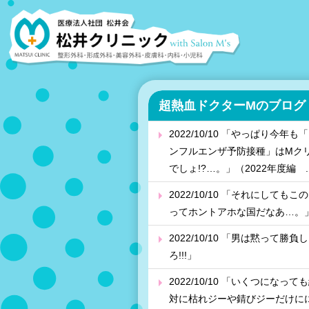
超熱血ドクターMのブログ
2022/10/10 「やっぱり今年も
ンフルエンザ予防接種」はMク
でしょ!?…。」（2022年度編 ..
2022/10/10 「それにしてもこ
ってホントアホな国だなあ…。
2022/10/10 「男は黙って勝負し
ろ!!!」
2022/10/10 「いくつになって
対に枯れジーや錆びジーだけに