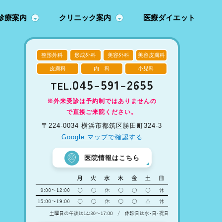
診療案内
クリニック案内
医療ダイエット
整形外科
形成外科
美容外科
美容皮膚科
皮膚科
内 科
小児科
045-591-2655
TEL.
※外来受診は予約制ではありませんの
で直接ご来院ください。
〒224-0034 横浜市都筑区勝田町324-3
Google マップで確認する
医院情報はこちら