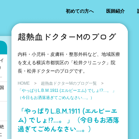
初めての方へ
医師紹介
超熱血ドクターMのブログ
内科・小児科・皮膚科・整形外科など、地域医療
「イ
を支える横浜市都筑区の「松井クリニック」院
リ
長・松井ドクターのブログです。
.
HOME
>
超熱血ドクターMのブログ一覧
>
の国
「やっぱりL.B.M.1911 (エルビーエム) でしょ!?…。 」
」
（今日もお洒落過ぎてごめんなさい…。）
「やっぱりL.B.M.1911 (エルビーエ
ム) でしょ!?…。 」（今日もお洒落
過ぎてごめんなさい…。）
も絶
に