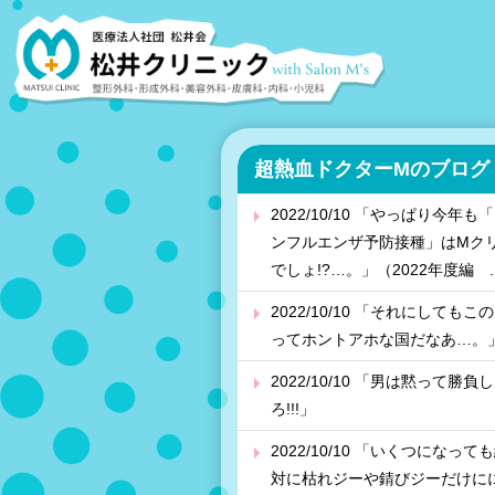
超熱血ドクターMのブログ
2022/10/10 「やっぱり今年も
ンフルエンザ予防接種」はMク
でしょ!?…。」（2022年度編 ..
2022/10/10 「それにしてもこ
ってホントアホな国だなあ…。
2022/10/10 「男は黙って勝負し
ろ!!!」
2022/10/10 「いくつになって
対に枯れジーや錆びジーだけに