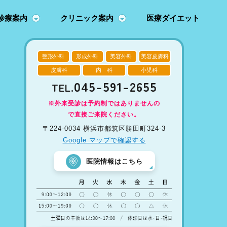
診療案内
クリニック案内
医療ダイエット
整形外科
形成外科
美容外科
美容皮膚科
皮膚科
内 科
小児科
045-591-2655
TEL.
※外来受診は予約制ではありませんの
で直接ご来院ください。
〒224-0034 横浜市都筑区勝田町324-3
Google マップで確認する
医院情報はこちら