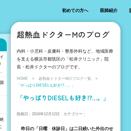
初めての方へ
医師紹介
超熱血ドクターMのブログ
内科・小児科・皮膚科・整形外科など、地域医療
「イ
を支える横浜市都筑区の「松井クリニック」院
リ
長・松井ドクターのブログです。
.
HOME
>
超熱血ドクターMのブログ一覧
>
の国
「やっぱりDIESELも好き!?…。」
」
「やっぱりDIESELも好き!?…。」
投稿日：2016年12月12日 カテゴリー：
も絶
に
昨日の「日曜 休診日」は二日続いた外出のせ