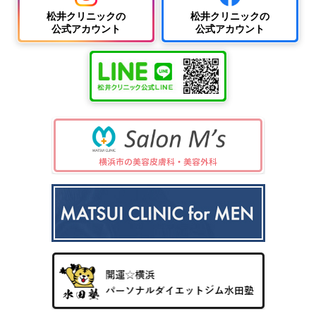
松井クリニックの
松井クリニックの
公式アカウント
公式アカウント
中波
紫外
夏
ワキ
線療
に
汗・
AG
女性
法
多
ワキ
A
の抜
（エ
小
い
多汗
（男
け
キシ
児
小
症
性型
毛・
プレ
科
児
（保
脱毛
薄毛
ック
の
険診
症）
ス3
病
療）
0
気
8）