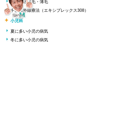
女性の抜け毛・薄毛
中波紫外線療法（エキシプレックス308）
小児科
夏に多い小児の病気
冬に多い小児の病気
形成外科・美容外科
しわ
整形外科
交通事故治療
腰痛・椎間板ヘルニア・ギックリ腰
サプリメント一覧