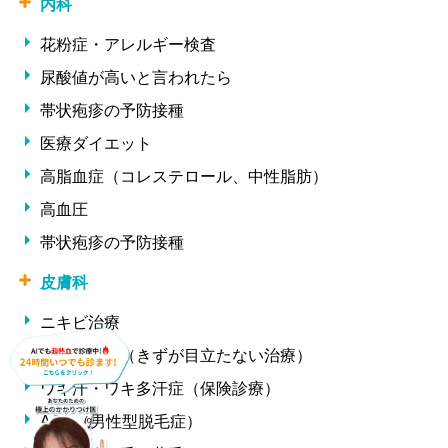
内科
花粉症・アレルギー検査
尿酸値が高いと言われたら
帯状疱疹の予防接種
医療ダイエット
高脂血症（コレステロール、中性脂肪）
高血圧
帯状疱疹の予防接種
皮膚科
ニキビ治療
ほくろ除去（きずが目立たない治療）
ワキ汗・ワキ多汗症（保険診療）
AGA（男性型脱毛症）