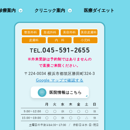
診療案内
クリニック案内
医療ダイエット
整形外科
形成外科
美容外科
美容皮膚科
皮膚科
内 科
小児科
045-591-2655
TEL.
※外来受診は予約制ではありませんの
で直接ご来院ください。
〒224-0034 横浜市都筑区勝田町324-3
Google マップで確認する
医院情報はこちら