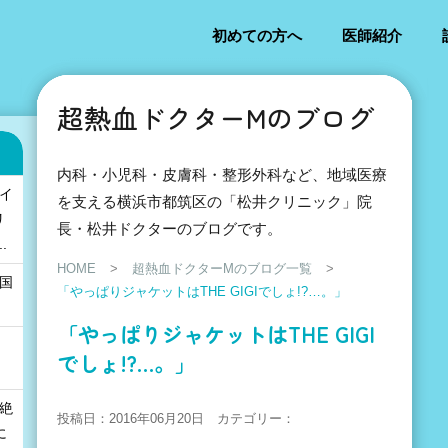
初めての方へ
医師紹介
超熱血ドクターMのブログ
内科・小児科・皮膚科・整形外科など、地域医療
「イ
を支える横浜市都筑区の「松井クリニック」院
リ
長・松井ドクターのブログです。
.
HOME
>
超熱血ドクターMのブログ一覧
>
の国
「やっぱりジャケットはTHE GIGIでしょ!?…。」
」
「やっぱりジャケットはTHE GIGI
でしょ!?…。」
も絶
投稿日：2016年06月20日 カテゴリー：
に