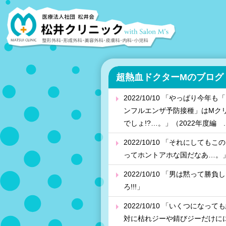
超熱血ドクターMのブログ
2022/10/10 「やっぱり今年も
ンフルエンザ予防接種」はMク
でしょ!?…。」（2022年度編 ..
2022/10/10 「それにしてもこ
ってホントアホな国だなあ…。
2022/10/10 「男は黙って勝負し
ろ!!!」
2022/10/10 「いくつになって
対に枯れジーや錆びジーだけに