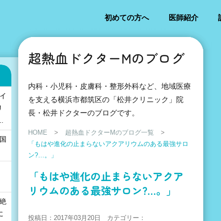
初めての方へ
医師紹介
超熱血ドクターMのブログ
内科・小児科・皮膚科・整形外科など、地域医療
「イ
を支える横浜市都筑区の「松井クリニック」院
リ
長・松井ドクターのブログです。
.
HOME
>
超熱血ドクターMのブログ一覧
>
の国
「もはや進化の止まらないアクアリウムのある最強サロ
」
ン?…。」
「もはや進化の止まらないアクア
リウムのある最強サロン?…。」
も絶
に
投稿日：2017年03月20日 カテゴリー：