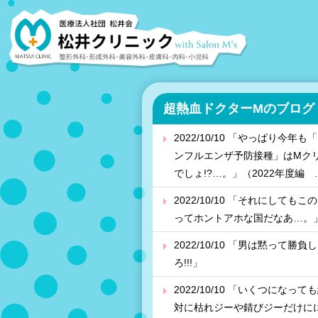
超熱血ドクターMのブログ
2022/10/10 「やっぱり今年も
ンフルエンザ予防接種」はMク
でしょ!?…。」（2022年度編 ..
2022/10/10 「それにしてもこ
ってホントアホな国だなあ…。
2022/10/10 「男は黙って勝負し
ろ!!!」
2022/10/10 「いくつになって
対に枯れジーや錆びジーだけに