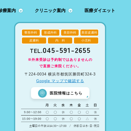
診療案内
クリニック案内
医療ダイエット
整形外科
形成外科
美容外科
美容皮膚科
皮膚科
内 科
小児科
045-591-2655
TEL.
※外来受診は予約制ではありませんの
で直接ご来院ください。
〒224-0034 横浜市都筑区勝田町324-3
Google マップで確認する
医院情報はこちら