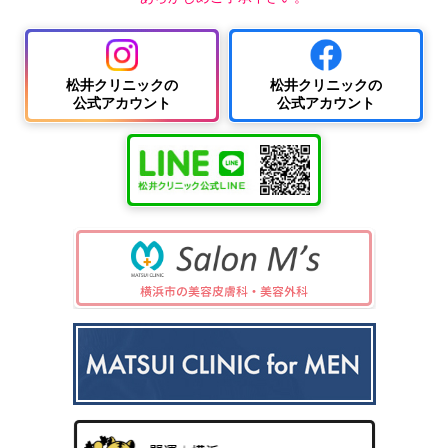
松井クリニックの
松井クリニックの
公式アカウント
公式アカウント
中波
紫外
夏
ワキ
線療
に
汗・
AG
女性
法
多
ワキ
A
の抜
（エ
小
い
多汗
（男
け
キシ
児
小
症
性型
毛・
プレ
科
児
（保
脱毛
薄毛
ック
の
険診
症）
ス3
病
療）
0
気
8）