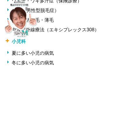
ワキ汗・ワキ多汗症（保険診療）
AGA（男性型脱毛症）
女性の抜け毛・薄毛
中波紫外線療法（エキシプレックス308）
小児科
夏に多い小児の病気
冬に多い小児の病気
形成外科・美容外科
しわ
整形外科
交通事故治療
腰痛・椎間板ヘルニア・ギックリ腰
サプリメント一覧