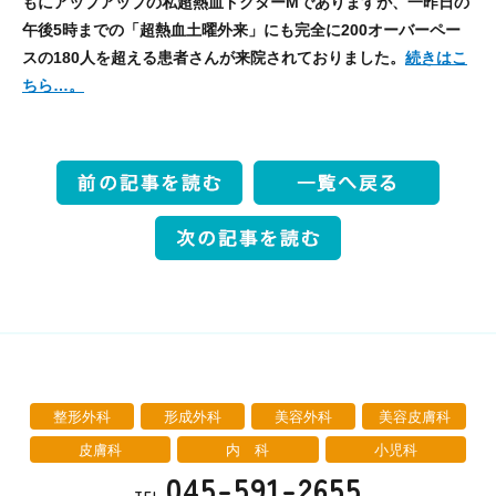
もにアップアップの私超熱血ドクターMでありますが、一昨日の
午後5時までの「超熱血土曜外来」にも完全に200オーバーペー
スの180人を超える患者さんが来院されておりました。
続きはこ
ちら…。
整形外科
形成外科
美容外科
美容皮膚科
皮膚科
内 科
小児科
045-591-2655
TEL.