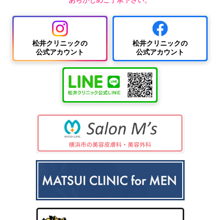
松井クリニックの
松井クリニックの
公式アカウント
公式アカウント
中波
紫外
夏
ワキ
線療
に
汗・
AG
女性
法
多
ワキ
A
の抜
（エ
小
い
多汗
（男
け
キシ
児
小
症
性型
毛・
プレ
科
児
（保
脱毛
薄毛
ック
の
険診
症）
ス3
病
療）
0
気
8）