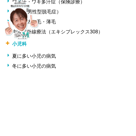
ワキ汗・ワキ多汗症（保険診療）
AGA（男性型脱毛症）
女性の抜け毛・薄毛
中波紫外線療法（エキシプレックス308）
小児科
夏に多い小児の病気
冬に多い小児の病気
形成外科・美容外科
しわ
整形外科
交通事故治療
腰痛・椎間板ヘルニア・ギックリ腰