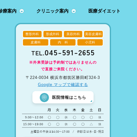
診療案内
クリニック案内
医療ダイエット
整形外科
形成外科
美容外科
美容皮膚科
皮膚科
内 科
小児科
045-591-2655
TEL.
※外来受診は予約制ではありませんの
で直接ご来院ください。
〒224-0034 横浜市都筑区勝田町324-3
Google マップで確認する
医院情報はこちら