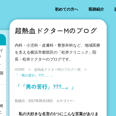
初めての方へ
医師紹介
超熱血ドクターMのブログ
内科・小児科・皮膚科・整形外科など、地域医療
「イ
を支える横浜市都筑区の「松井クリニック」院
リ
長・松井ドクターのブログです。
.
HOME
>
超熱血ドクターMのブログ一覧
>
の国
「「男の苦行」???…。」
」
「「男の苦行」???…。」
投稿日：2017年05月19日 カテゴリー：
も絶
に
私の大好きな名言の1つにこんな言葉がありま