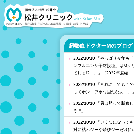
超熱血ドクターMのブログ
2022/10/10 「やっぱり今年も
ンフルエンザ予防接種」はMク
でしょ!?…。」（2022年度編 ..
2022/10/10 「それにしてもこ
ってホントアホな国だなあ…。
2022/10/10 「男は黙って勝負し
ろ!!!」
2022/10/10 「いくつになって
対に枯れジーや錆びジーだけに